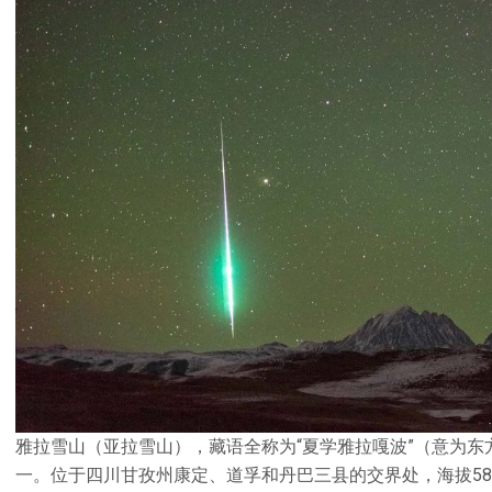
雅拉雪山（亚拉雪山），藏语全称为“夏学雅拉嘎波”（意为
一。位于四川甘孜州康定、道孚和丹巴三县的交界处，海拔58