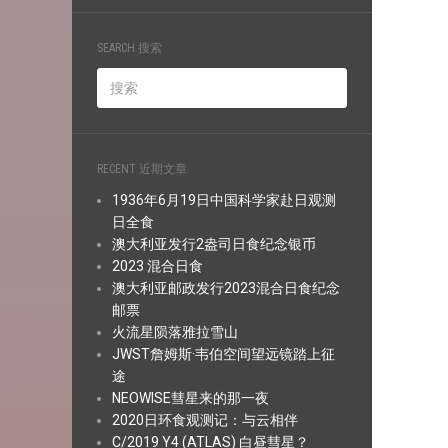
SEARCH 搜索
RECENT 近期文章
1936年6月19日中国科学家赴日观测
日全食
澳大利亚发行2盎司日食纪念银币
2023 混合日食
澳大利亚邮政发行2023混合日食纪念
邮票
火流星陨落雅拉雪山
JWST詹姆斯·韦伯空间望远镜踏上征
途
NEOWISE彗星来的那一夜
2020日环食观测记：与云相伴
C/2019 Y4 (ATLAS) 白昼彗星？