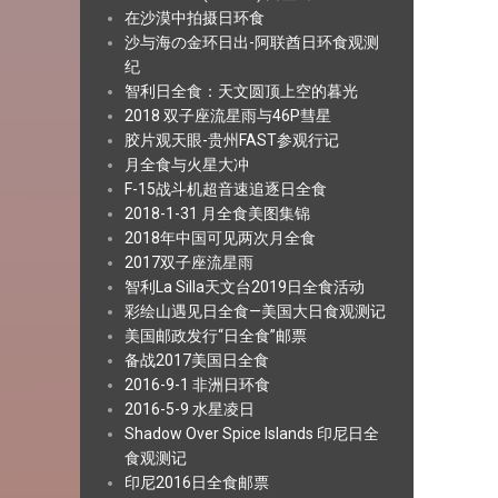
在沙漠中拍摄日环食
沙与海の金环日出-阿联酋日环食观测
纪
智利日全食：天文圆顶上空的暮光
2018 双子座流星雨与46P彗星
胶片观天眼-贵州FAST参观行记
月全食与火星大冲
F-15战斗机超音速追逐日全食
2018-1-31 月全食美图集锦
2018年中国可见两次月全食
2017双子座流星雨
智利La Silla天文台2019日全食活动
彩绘山遇见日全食—美国大日食观测记
美国邮政发行“日全食”邮票
备战2017美国日全食
2016-9-1 非洲日环食
2016-5-9 水星凌日
Shadow Over Spice Islands 印尼日全
食观测记
印尼2016日全食邮票