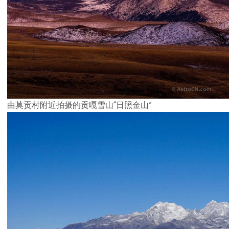
曲莫贡村附近拍摄的贡嘎雪山“日照金山”