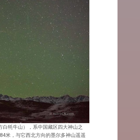
东方白牦牛山），系中国藏区四大神山之
84米，与它西北方向的墨尔多神山遥遥