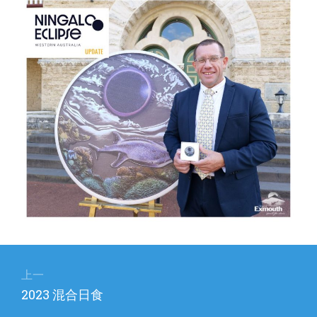
文
章
上一
上
2023 混合日食
导
篇