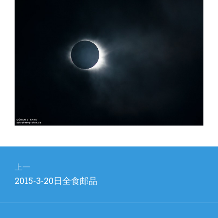
文
章
上一
上
2015-3-20日全食邮品
导
篇
航
文
章：