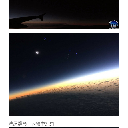
法罗群岛，云缝中抓拍