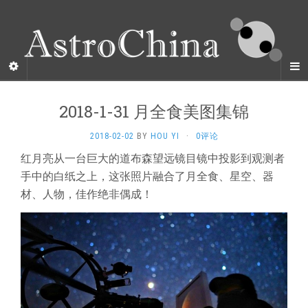
2018-1-31 月全食美图集锦
2018-02-02
BY
HOU YI
·
0评论
红月亮从一台巨大的道布森望远镜目镜中投影到观测者
手中的白纸之上，这张照片融合了月全食、星空、器
材、人物，佳作绝非偶成！