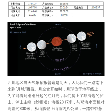
四川地区当天气象预报普遍是阴天，因此我们一路南下
来到“月城”西昌。月全食开始时，月球位于地平线上，
为了能看到刚刚升起的红月亮，我们爬上了邛海边的泸
山。泸山主峰（纱帽项）海拔2317米，与邛海水面相对
高差约800米。从山脚登上山顶约八公里，一路郁郁葱