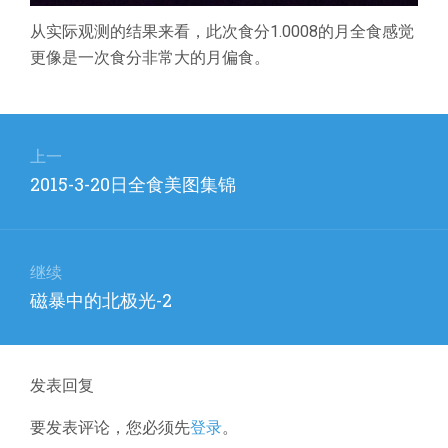
从实际观测的结果来看，此次食分1.0008的月全食感觉
更像是一次食分非常大的月偏食。
文
章
上一
上
2015-3-20日全食美图集锦
导
篇
航
文
章：
继续
下
磁暴中的北极光-2
篇
文
章：
发表回复
要发表评论，您必须先
登录
。