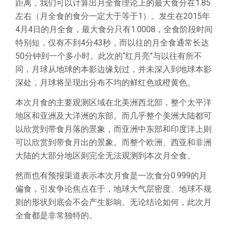
距离，我们可以计算出月全食理论上的最大食分在1.85
左右（月全食的食分一定大于等于1）。发生在2015年
4月4日的月全食，最大食分只有1.0008，全食阶段时间
特别短，仅有不到4分43秒，而以往的月全食通常长达
50分钟到一个多小时。此次的“红月亮”与以往有所不
同，月球从地球的本影边缘划过，并未深入到地球本影
深处，月球将呈现出分布不均的鲜红色或橙黄色。
本次月食的主要观测区域在北美洲西北部，整个太平洋
地区和亚洲及大洋洲的东部。而几乎整个美洲大陆都可
以欣赏到带食月落的景象，而亚洲中东部和印度洋上则
可以欣赏到带食月出的景象。而整个欧洲、西亚和非洲
大陆的大部分地区则完全无法观测到本次月全食。
然而也有预报渠道表示本次月食是一次食分0.999的月
偏食，引发争论焦点在于，地球大气层密度、地球不规
则的形状到底会不会产生影响。无论结论如何，此次月
全食都是非常独特的。