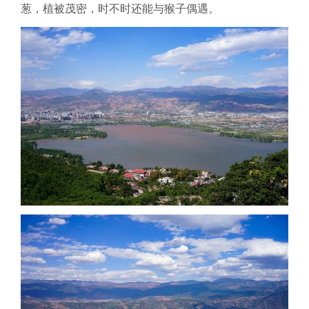
葱，植被茂密，时不时还能与猴子偶遇。