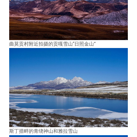
曲莫贡村附近拍摄的贡嘎雪山“日照金山”
斯丁措畔的青绕神山和雅拉雪山