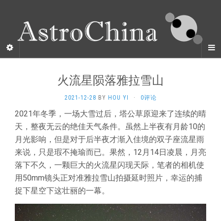
火流星陨落雅拉雪山
2021-12-28
BY
HOU YI
·
0评论
2021年冬季，一场大雪过后，塔公草原迎来了连续的晴
天，整夜无云的绝佳天气条件。虽然上半夜有月龄10的
月光影响，但是对于后半夜才渐入佳境的双子座流星雨
来说，只是瑕不掩瑜而已。果然，12月14日凌晨，月亮
落下不久，一颗巨大的火流星闪现天际，笔者的相机使
用50mm镜头正对准雅拉雪山拍摄延时照片，幸运的捕
捉下星空下这壮丽的一幕。