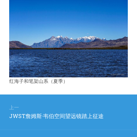
红海子和笔架山系（夏季）
文
章
上一
上
JWST詹姆斯·韦伯空间望远镜踏上征途
导
篇
航
文