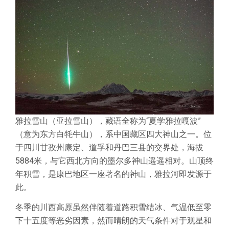
雅拉雪山（亚拉雪山），藏语全称为“夏学雅拉嘎波”
（意为东方白牦牛山），系中国藏区四大神山之一。位
于四川甘孜州康定、道孚和丹巴三县的交界处，海拔
5884米，与它西北方向的墨尔多神山遥遥相对。山顶终
年积雪，是康巴地区一座著名的神山，雅拉河即发源于
此。
冬季的川西高原虽然伴随着道路积雪结冰、气温低至零
下十五度等恶劣因素，然而晴朗的天气条件对于观星和