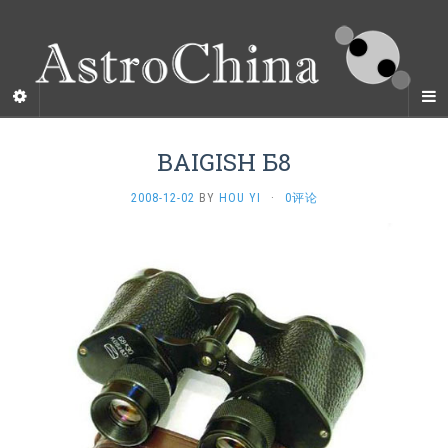
BAIGISH Б8
2008-12-02
BY
HOU YI
·
0评论