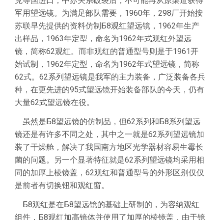
克等国进口，中苏关系破裂后，不可能再从原渠道获得
军用望远镜。为满足部队需要，1960年，298厂开始按
苏联早先提供的资料仿制Б8观红望远镜，1962年生产
出样品，1963年定型，命名为1962年式观红外望远
镜，简称62观红。而非观红的普通型号则是于1961开
始试制，1962年定型，命名为1962年式望远镜，简称
62式。62系列望远镜是我军的主力装备，广泛装备各兵
种，在更先进的95式望远镜开始装备部队的今天，仍有
大量62式望远镜在役。
虽然是Б8望远镜的仿制品，但62系列和Б8系列望远
镜还是有许多不同之处，其中之一就是62系列望远镜加
装了干燥舱，解决了我国南方地区光学器材容易生霉长
菌的问题。另一个显著特征就是62系列望远镜均采用相
同的加厚上棱镜盖，62观红和普通型号的外形区别仅仅
是前者有切换钮和观红窗。
Б8观红是在Б8望远镜的基础上研制的，为容纳观红
组件，Б8观红加高镜体并使用了加厚的棱镜盖，由于镜