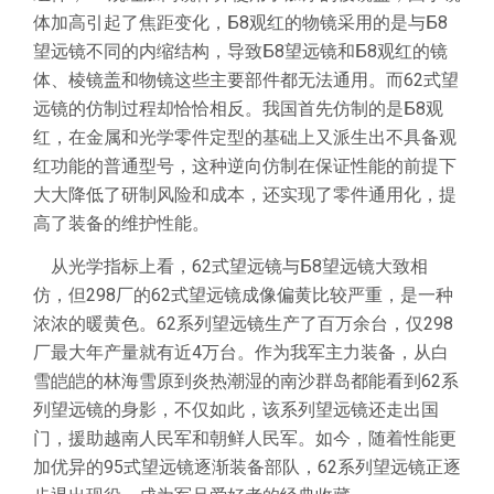
体加高引起了焦距变化，Б8观红的物镜采用的是与Б8
望远镜不同的内缩结构，导致Б8望远镜和Б8观红的镜
体、棱镜盖和物镜这些主要部件都无法通用。而62式望
远镜的仿制过程却恰恰相反。我国首先仿制的是Б8观
红，在金属和光学零件定型的基础上又派生出不具备观
红功能的普通型号，这种逆向仿制在保证性能的前提下
大大降低了研制风险和成本，还实现了零件通用化，提
高了装备的维护性能。
从光学指标上看，62式望远镜与Б8望远镜大致相
仿，但298厂的62式望远镜成像偏黄比较严重，是一种
浓浓的暖黄色。62系列望远镜生产了百万余台，仅298
厂最大年产量就有近4万台。作为我军主力装备，从白
雪皑皑的林海雪原到炎热潮湿的南沙群岛都能看到62系
列望远镜的身影，不仅如此，该系列望远镜还走出国
门，援助越南人民军和朝鲜人民军。如今，随着性能更
加优异的95式望远镜逐渐装备部队，62系列望远镜正逐