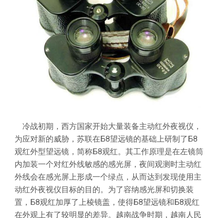
冷战初期，西方国家开始大量装备主动红外夜视仪，
为应对新的威胁，苏联在Б8望远镜的基础上研制了Б8
观红外型望远镜，简称Б8观红。其工作原理是在左镜筒
内加装一个对红外线敏感的感光屏，夜间观测时主动红
外线会在感光屏上形成一个绿点，从而达到发现使用主
动红外夜视仪目标的目的。为了容纳感光屏和切换装
置，Б8观红加厚了上棱镜盖，使得Б8望远镜和Б8观红
在外观上有了较明显的差异。越南战争时期，越南人民